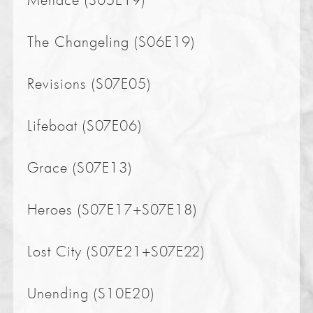
The Changeling (S06E19)
Revisions (S07E05)
Lifeboat (S07E06)
Grace (S07E13)
Heroes (S07E17+S07E18)
Lost City (S07E21+S07E22)
Unending (S10E20)