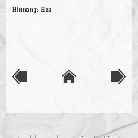
Hinnang: Hea
See leht austab sinu privaatsust ja ei