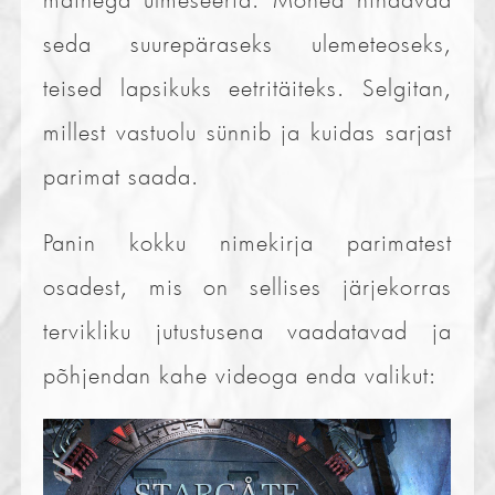
seda suurepäraseks ulemeteoseks,
teised lapsikuks eetritäiteks. Selgitan,
millest vastuolu sünnib ja kuidas sarjast
parimat saada.
Panin kokku nimekirja parimatest
osadest, mis on sellises järjekorras
tervikliku jutustusena vaadatavad ja
põhjendan kahe videoga enda valikut: