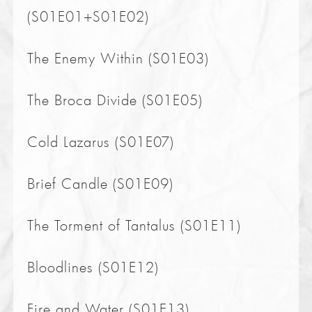
(S01E01+S01E02)
The Enemy Within (S01E03)
The Broca Divide (S01E05)
Cold Lazarus (S01E07)
Brief Candle (S01E09)
The Torment of Tantalus (S01E11)
Bloodlines (S01E12)
Fire and Water (S01E13)