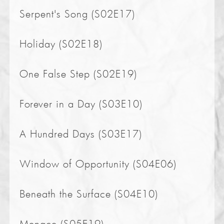
Serpent's Song (S02E17)
Holiday (S02E18)
One False Step (S02E19)
Forever in a Day (S03E10)
A Hundred Days (S03E17)
Window of Opportunity (S04E06)
Beneath the Surface (S04E10)
Menace (S05E19)