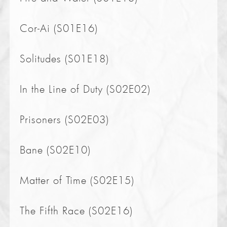
Cor-Ai (S01E16)
Solitudes (S01E18)
In the Line of Duty (S02E02)
Prisoners (S02E03)
Bane (S02E10)
Matter of Time (S02E15)
The Fifth Race (S02E16)