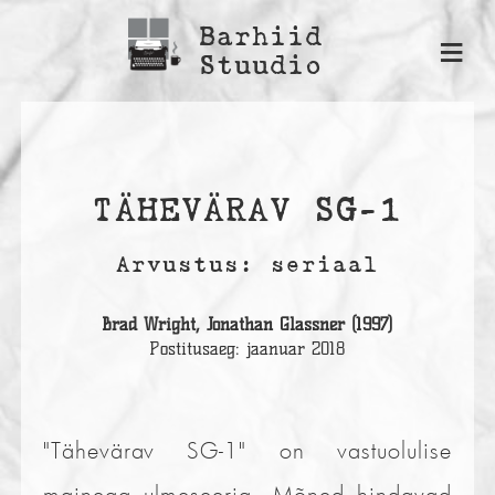
Barhiid
≡
Stuudio
TÄHEVÄRAV SG-1
Arvustus: seriaal
Brad Wright, Jonathan Glassner (1997)
Postitusaeg: jaanuar 2018
"Tähevärav SG-1" on vastuolulise
mainega ulmeseeria. Mõned hindavad