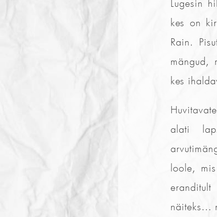
Lugesin hi
kes on ki
Rain. Pisu
mängud, m
kes ihalda
Huvitavat
alati la
arvutimän
loole, mi
eranditult
näiteks...