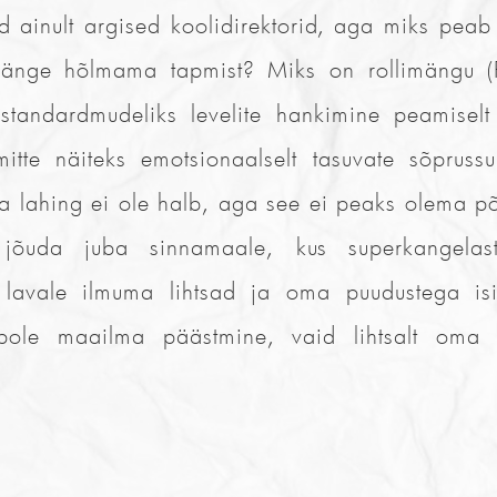
d ainult argised koolidirektorid, aga miks peab
nge hõlmama tapmist? Miks on rollimängu (R
tandardmudeliks levelite hankimine peamiselt
mitte näiteks emotsionaalselt tasuvate sõprussu
a lahing ei ole halb, aga see ei peaks olema p
 jõuda juba sinnamaale, kus superkangelas
lavale ilmuma lihtsad ja oma puudustega isi
pole maailma päästmine, vaid lihtsalt oma 