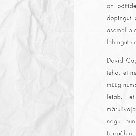
on pättid
dopingut 
asemel ole
lahingute 
David Cag
teha, et n
müüginumb
leiab, e
märulivaja
nagu punk
Loopõhine