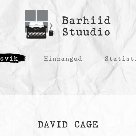
Barhiid
Stuudio
äevik
Hinnangud
Statist
DAVID CAGE