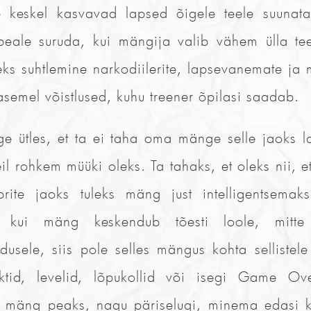
e keskel kasvavad lapsed õigele teele suunata
peale suruda, kui mängija valib vähem ülla te
ks suhtlemine narkodiilerite, lapsevanemate ja
asemel võistlused, kuhu treener õpilasi saadab.
e ütles, et ta ei taha oma mänge selle jaoks 
eil rohkem müüki oleks. Ta tahaks, et oleks nii, 
rite jaoks tuleks mäng just intelligentsemak
t kui mäng keskendub tõesti loole, mitte
dusele, siis pole selles mängus kohta sellistele
tid, levelid, lõpukollid või isegi Game Ove
 mäng peaks, nagu päriselugi, minema edasi ka