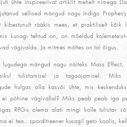
ljuti ühte inspireerivat artiklit mehelt nimega 
rjutanud sellised mängud nagu Indigo Prophec
t kibestunult rääkis mees, et praktiliselt kõik
is kunagi tehtud on, on mõeldud kolemeteist-a
vad vägivalda. Ja mitmes mõttes on tal õigus.
e lugudega mängud nagu näiteks Mass Effect,
psikul tulistamisel ja tagaajamisel. Miks
gude hulgas olla kasvõi ühte, mis keskenduk
s ei põhine vägivallal? Miks peab peab iga p
 igas RPG-s olema alati mingi kolle tulistav sõ
 ma ei tea.. sporditreener kusagil geto koolis, ke