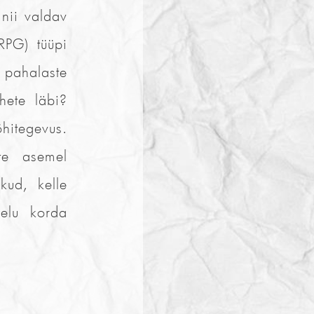
 nii valdav
PG) tüüpi
 pahalaste
hete läbi?
õhitegevus.
te asemel
kud, kelle
elu korda