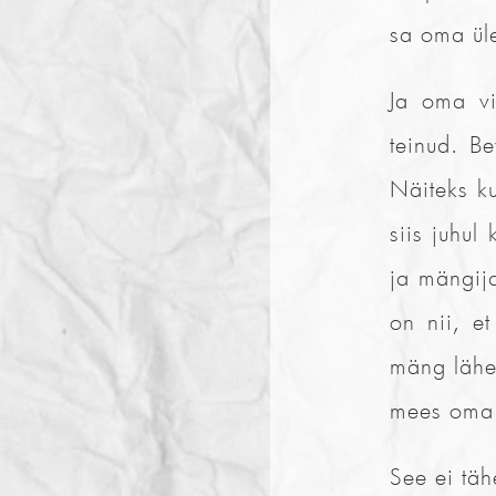
sa oma ül
Ja oma vi
teinud. B
Näiteks ku
siis juhul
ja mängij
on nii, e
mäng läheb
mees oma a
See ei tä