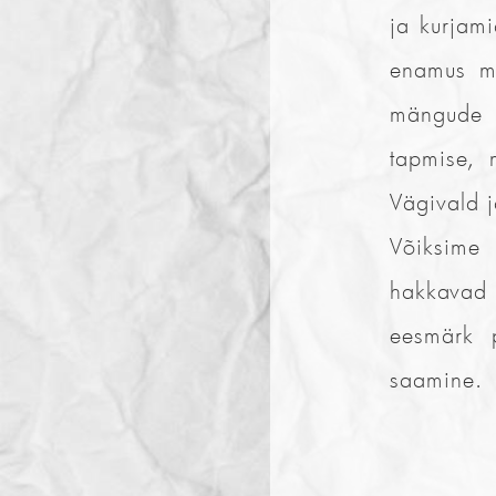
ja kurjami
enamus mä
mängude s
tapmise, 
Vägivald j
Võiksime
hakkavad 
eesmärk 
saamine.