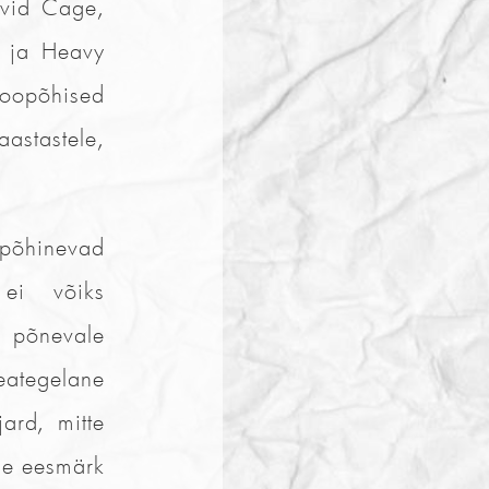
David Cage,
y ja Heavy
 loopõhised
astastele,
 põhinevad
 ei võiks
s põnevale
eategelane
jard, mitte
lle eesmärk