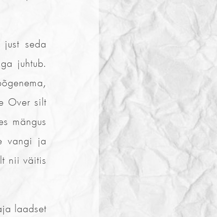
 just seda
ga juhtub.
t põgenema,
e Over silt
les mängus
e vangi ja
 nii väitis
ja laadset