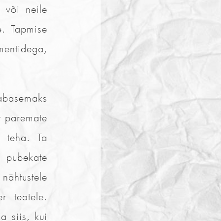
 või neile
e. Tapmise
 mentidega,
labasemaks
et paremate
s teha. Ta
 pubekate
 nähtustele
r teatele.
 siis, kui