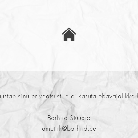
austab sinu privaatsust ja ei kasuta ebavajalikke 
Barhiid Stuudio
ametlik@barhiid.ee