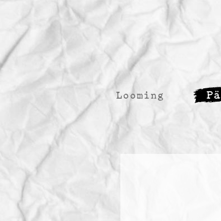
P
Looming