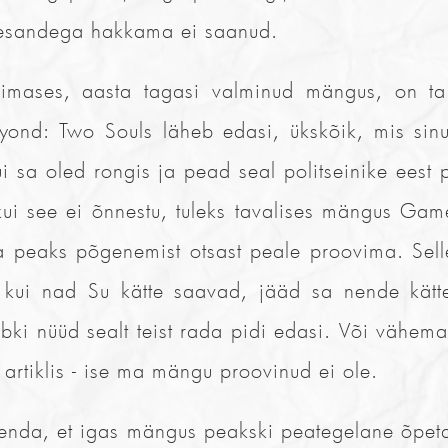
esandega hakkama ei saanud.
imases, aasta tagasi valminud mängus, on ta
eyond: Two Souls läheb edasi, ükskõik, mis sinu
i sa oled rongis ja pead seal politseinike ees
 kui see ei õnnestu, tuleks tavalises mängus Gam
a peaks põgenemist otsast peale proovima. Sel
t kui nad Su kätte saavad, jääd sa nende kätt
ki nüüd sealt teist rada pidi edasi. Või vähemalt
rtiklis - ise ma mängu proovinud ei ole.
henda, et igas mängus peakski peategelane õpeta