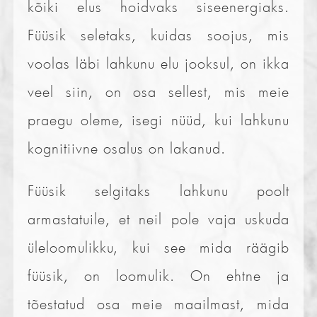
kõiki elus hoidvaks siseenergiaks.
Füüsik seletaks, kuidas soojus, mis
voolas läbi lahkunu elu jooksul, on ikka
veel siin, on osa sellest, mis meie
praegu oleme, isegi nüüd, kui lahkunu
kognitiivne osalus on lakanud.
Füüsik selgitaks lahkunu poolt
armastatuile, et neil pole vaja uskuda
üleloomulikku, kui see mida räägib
füüsik, on loomulik. On ehtne ja
tõestatud osa meie maailmast, mida