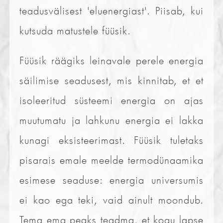
teadusvälisest 'eluenergiast'. Piisab, kui
kutsuda matustele füüsik.
Füüsik räägiks leinavale perele energia
säilimise seadusest, mis kinnitab, et et
isoleeritud süsteemi energia on ajas
muutumatu ja lahkunu energia ei lakka
kunagi eksisteerimast. Füüsik tuletaks
pisarais emale meelde termodünaamika
esimese seaduse: energia universumis
ei kao ega teki, vaid ainult moondub.
Tema ema peaks teadma, et kogu lapse