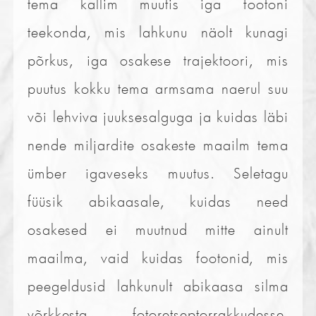
tema kallim muutis iga footoni
teekonda, mis lahkunu näolt kunagi
põrkus, iga osakese trajektoori, mis
puutus kokku tema armsama naerul suu
või lehviva juuksesalguga ja kuidas läbi
nende miljardite osakeste maailm tema
ümber igaveseks muutus. Seletagu
füüsik abikaasale, kuidas need
osakesed ei muutnud mitte ainult
maailma, vaid kuidas footonid, mis
peegeldusid lahkunult abikaasa silma
võrkkesta fotoretseptorrakkudesse,