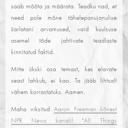
saab mõõta ja määrata. Teadku nad, et
need pole mõne tähelepanujanulise
šarlatani arvamused, vaid kuulsuse
asemel tõde jahtivate teadlaste
kinnitatud faktid.
Mitte ükski osa temast, kes elavate
seast lahkub, ei kao. Ta jääb lihtsalt
vähem korrastatuks. Aamen.
Maha viksitud
Aaron Freeman kõnest
NPR News kanalil "All Things