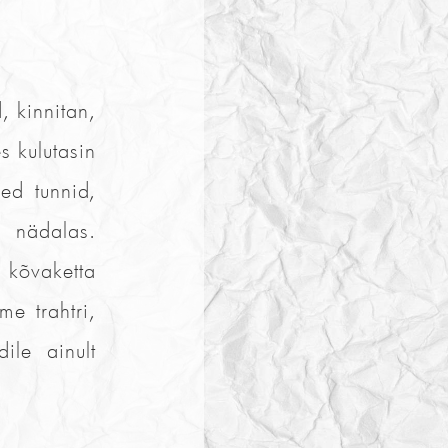
, kinnitan,
s kulutasin
ed tunnid,
d nädalas.
kõvaketta
e trahtri,
ile ainult