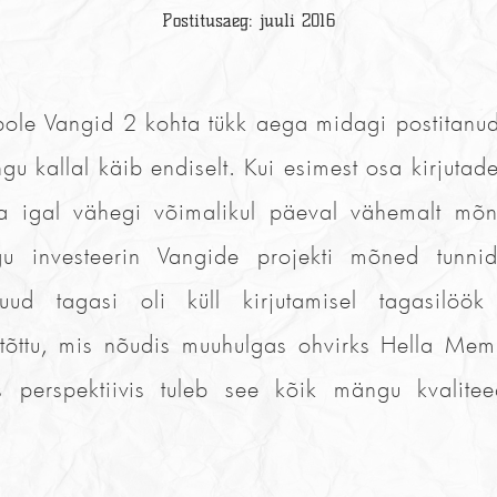
Postitusaeg: juuli 2016
ole Vangid 2 kohta tükk aega midagi postitanud
gu kallal käib endiselt. Kui esimest osa kirjutade
ga igal vähegi võimalikul päeval vähemalt mõn
gu investeerin Vangide projekti mõned tunni
d tagasi oli küll kirjutamisel tagasilöök 
 tõttu, mis nõudis muuhulgas ohvirks Hella Memm
 perspektiivis tuleb see kõik mängu kvaliteed