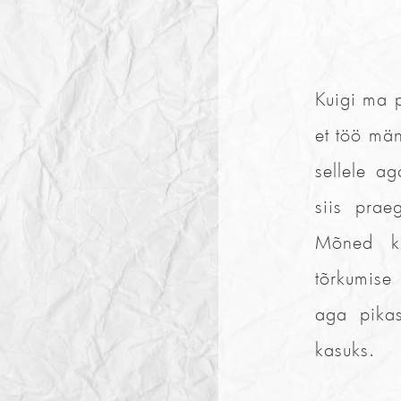
Kuigi ma p
et töö män
sellele a
siis prae
Mõned kuu
tõrkumise
aga pikas
kasuks.