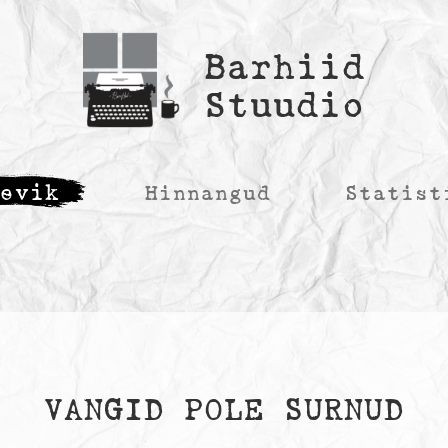
Barhiid
Stuudio
äevik
Hinnangud
Statist
VANGID POLE SURNUD