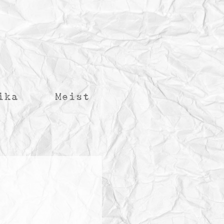
ika
Meist