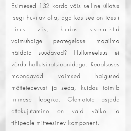
Esimesed 132 korda võis selline üllatus
isegi huvitav olla, aga kas see on tõesti
ainus viis, kuidas stsenaristid
vaimuhaige peategelase maailma
näidata suudavad? Hullumeelsus ei
võrdu hallutsinatsioonidega. Reaalsuses
moondavad vaimsed haigused
mõttetegevust ja seda, kuidas toimib
inimese loogika. Olematute asjade
ettekujutamine on vaid väike ja
tihipeale mitteesinev komponent.