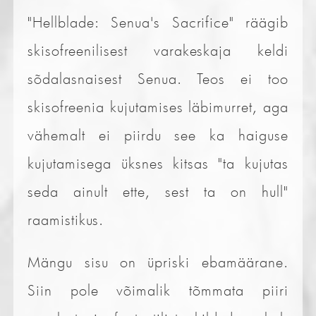
"Hellblade: Senua's Sacrifice" räägib
skisofreenilisest varakeskaja keldi
sõdalasnaisest Senua. Teos ei too
skisofreenia kujutamises läbimurret, aga
vähemalt ei piirdu see ka haiguse
kujutamisega üksnes kitsas "ta kujutas
seda ainult ette, sest ta on hull"
raamistikus.
Mängu sisu on üpriski ebamäärane.
Siin pole võimalik tõmmata piiri