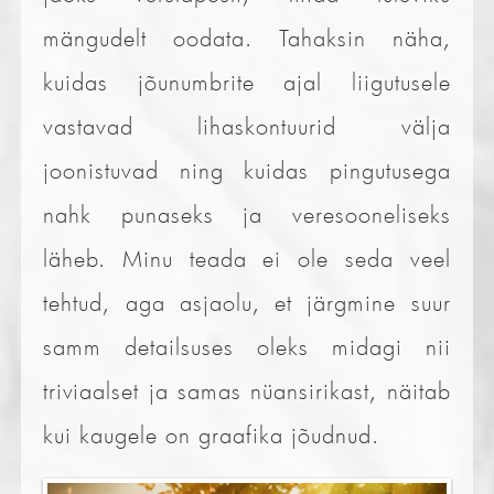
mängudelt oodata. Tahaksin näha,
kuidas jõunumbrite ajal liigutusele
vastavad lihaskontuurid välja
joonistuvad ning kuidas pingutusega
nahk punaseks ja veresooneliseks
läheb. Minu teada ei ole seda veel
tehtud, aga asjaolu, et järgmine suur
samm detailsuses oleks midagi nii
triviaalset ja samas nüansirikast, näitab
kui kaugele on graafika jõudnud.