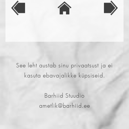
See leht austab sinu privaatsust ja ei
kasuta ebavajalikke küpsiseid.
Barhiid Stuudio
ametlik@barhiid.ee