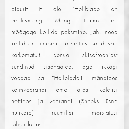
pidurit. Ei ole. "Hellblade" on
võitlusmäng. Mängu tuumik on
mõõgaga kollide peksmine. Jah, need
kollid on sümbolid ja võitlust saadavad
katkematult Senua skisofreeniast
sündinud sisehääled, aga ikkagi
veedad sa "Hellblade'i" mängides
kolmveerandi oma ajast koletisi
nottides ja veerandi (õnneks üsna
nutikaid) ruumilisi mõistatusi
lahendades.