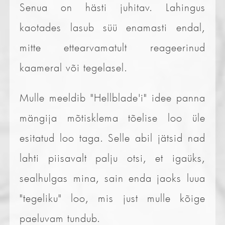
Senua on hästi juhitav. Lahingus
kaotades lasub süü enamasti endal,
mitte ettearvamatult reageerinud
kaameral või tegelasel.
Mulle meeldib "Hellblade'i" idee panna
mängija mõtisklema tõelise loo üle
esitatud loo taga. Selle abil jätsid nad
lahti piisavalt palju otsi, et igaüks,
sealhulgas mina, sain enda jaoks luua
"tegeliku" loo, mis just mulle kõige
paeluvam tundub.