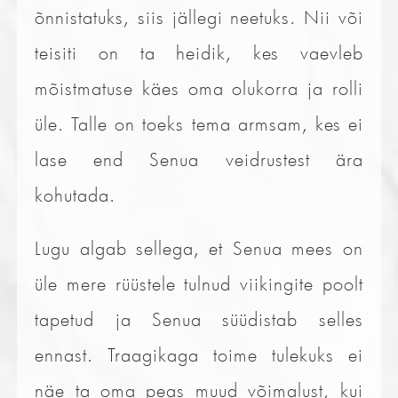
õnnistatuks, siis jällegi neetuks. Nii või
teisiti on ta heidik, kes vaevleb
mõistmatuse käes oma olukorra ja rolli
üle. Talle on toeks tema armsam, kes ei
lase end Senua veidrustest ära
kohutada.
Lugu algab sellega, et Senua mees on
üle mere rüüstele tulnud viikingite poolt
tapetud ja Senua süüdistab selles
ennast. Traagikaga toime tulekuks ei
näe ta oma peas muud võimalust, kui