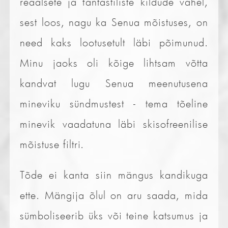
reaalsete ja fantastiliste kildude vahel,
sest loos, nagu ka Senua mõistuses, on
need kaks lootusetult läbi põimunud.
Minu jaoks oli kõige lihtsam võtta
kandvat lugu Senua meenutusena
mineviku sündmustest - tema tõeline
minevik vaadatuna läbi skisofreenilise
mõistuse filtri.
Tõde ei kanta siin mängus kandikuga
ette. Mängija õlul on aru saada, mida
sümboliseerib üks või teine katsumus ja