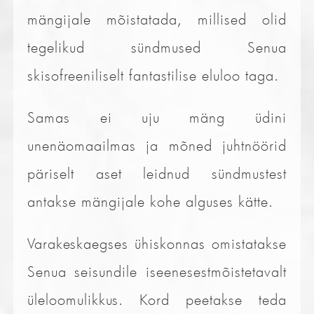
mängijale mõistatada, millised olid
tegelikud sündmused Senua
skisofreeniliselt fantastilise eluloo taga.
Samas ei uju mäng üdini
unenäomaailmas ja mõned juhtnöörid
päriselt aset leidnud sündmustest
antakse mängijale kohe alguses kätte.
Varakeskaegses ühiskonnas omistatakse
Senua seisundile iseenesestmõistetavalt
üleloomulikkus. Kord peetakse teda