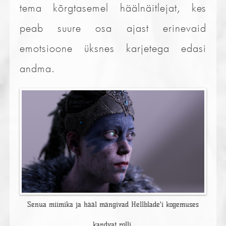
tema kõrgtasemel häälnäitlejat, kes
peab suure osa ajast erinevaid
emotsioone üksnes karjetega edasi
andma.
Senua miimika ja hääl mängivad Hellblade'i kogemuses
kandvat rolli.