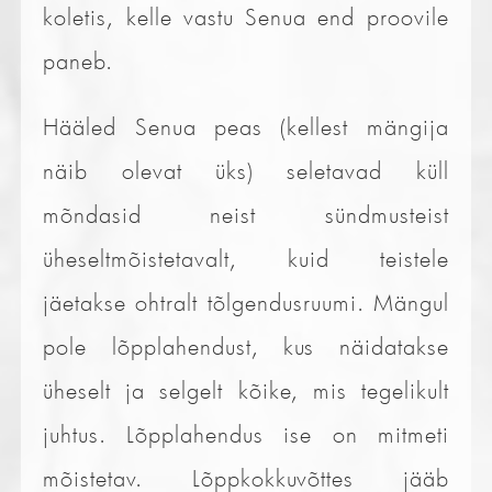
koletis, kelle vastu Senua end proovile
paneb.
Hääled Senua peas (kellest mängija
näib olevat üks) seletavad küll
mõndasid neist sündmusteist
üheseltmõistetavalt, kuid teistele
jäetakse ohtralt tõlgendusruumi. Mängul
pole lõpplahendust, kus näidatakse
üheselt ja selgelt kõike, mis tegelikult
juhtus. Lõpplahendus ise on mitmeti
mõistetav. Lõppkokkuvõttes jääb