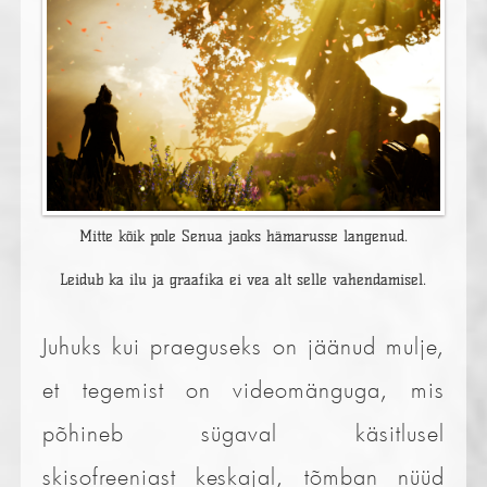
Mitte kõik pole Senua jaoks hämarusse langenud.
Leidub ka ilu ja graafika ei vea alt selle vahendamisel.
Juhuks kui praeguseks on jäänud mulje,
et tegemist on videomänguga, mis
põhineb sügaval käsitlusel
skisofreeniast keskajal, tõmban nüüd