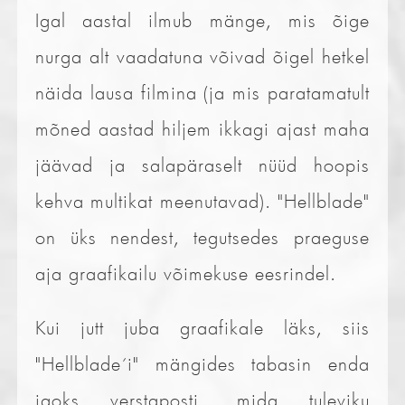
Igal aastal ilmub mänge, mis õige
nurga alt vaadatuna võivad õigel hetkel
näida lausa filmina (ja mis paratamatult
mõned aastad hiljem ikkagi ajast maha
jäävad ja salapäraselt nüüd hoopis
kehva multikat meenutavad). "Hellblade"
on üks nendest, tegutsedes praeguse
aja graafikailu võimekuse eesrindel.
Kui jutt juba graafikale läks, siis
"Hellblade´i" mängides tabasin enda
jaoks verstaposti, mida tuleviku