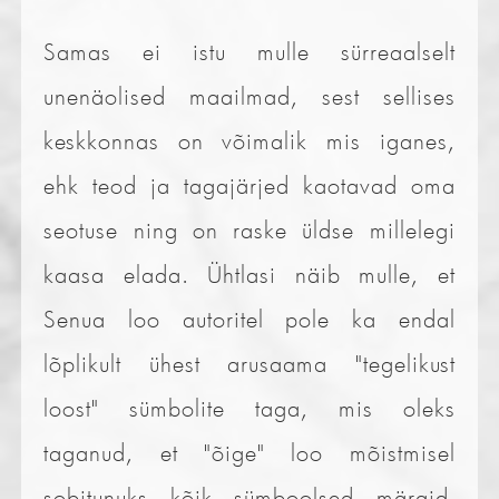
Samas ei istu mulle sürreaalselt
unenäolised maailmad, sest sellises
keskkonnas on võimalik mis iganes,
ehk teod ja tagajärjed kaotavad oma
seotuse ning on raske üldse millelegi
kaasa elada. Ühtlasi näib mulle, et
Senua loo autoritel pole ka endal
lõplikult ühest arusaama "tegelikust
loost" sümbolite taga, mis oleks
taganud, et "õige" loo mõistmisel
sobitunuks kõik sümboolsed märgid,