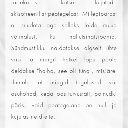
järjekordse katse kujutada
skisofreenilist peategelast. Millegipärast
ei suudeta aga selleks leida muud
võimalust, kui hallutsinatsioonid.
Sündmustikku näidatakse algselt ühte
viisi ja mingil hetkel lõpu poole
öeldakse "ha-ha, see oli tüng", misjärel
ilmneb, et mingid tegelased või
asukohad, keda loos tutvustati, polnudki
päris, vaid peategelane on hull ja
kujutas neid ette.