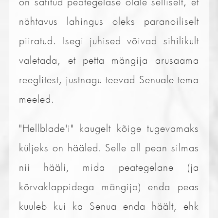
on sätitud peategelase õlale selliselt, et
nähtavus lahingus oleks paranoiliselt
piiratud. Isegi juhised võivad sihilikult
valetada, et petta mängija arusaama
reeglitest, justnagu teevad Senuale tema
meeled.
"Hellblade'i" kaugelt kõige tugevamaks
küljeks on hääled. Selle all pean silmas
nii hääli, mida peategelane (ja
kõrvaklappidega mängija) enda peas
kuuleb kui ka Senua enda häält, ehk