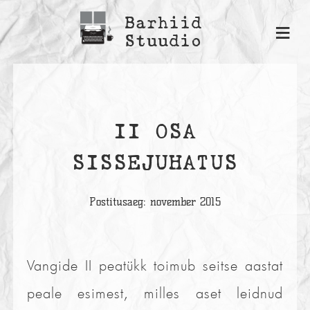
Barhiid
≡
Stuudio
II OSA
SISSEJUHATUS
Postitusaeg: november 2015
Vangide II peatükk toimub seitse aastat
peale esimest, milles aset leidnud