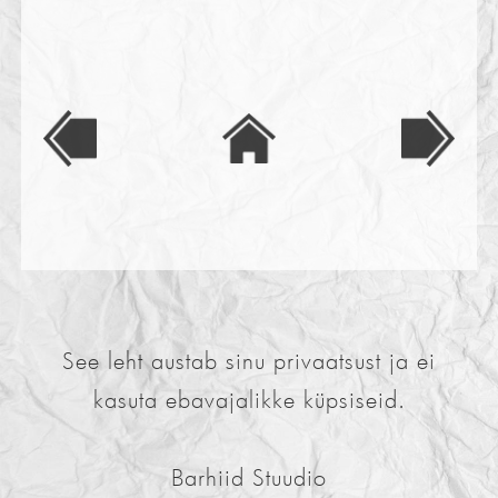
See leht austab sinu privaatsust ja ei
kasuta ebavajalikke küpsiseid.
Barhiid Stuudio