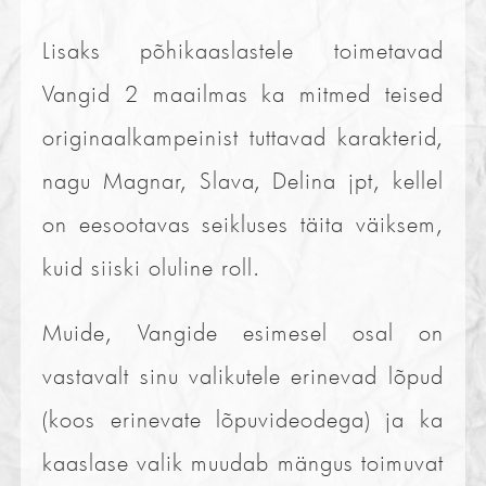
Lisaks põhikaaslastele toimetavad
Vangid 2 maailmas ka mitmed teised
originaalkampeinist tuttavad karakterid,
nagu Magnar, Slava, Delina jpt, kellel
on eesootavas seikluses täita väiksem,
kuid siiski oluline roll.
Muide, Vangide esimesel osal on
vastavalt sinu valikutele erinevad lõpud
(koos erinevate lõpuvideodega) ja ka
kaaslase valik muudab mängus toimuvat