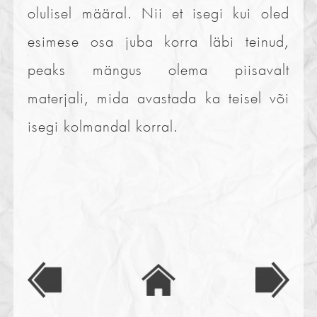
olulisel määral. Nii et isegi kui oled
esimese osa juba korra läbi teinud,
peaks mängus olema piisavalt
materjali, mida avastada ka teisel või
isegi kolmandal korral.