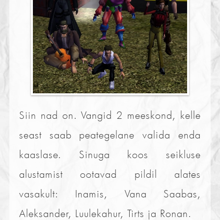
Siin nad on. Vangid 2 meeskond, kelle
seast saab peategelane valida enda
kaaslase. Sinuga koos seikluse
alustamist ootavad pildil alates
vasakult: Inamis, Vana Saabas,
Aleksander, Luulekahur, Tirts ja Ronan.