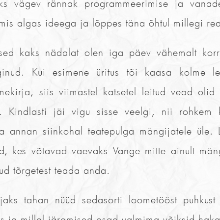
ks vägev rännak programmeerimise ja vanade
is algas ideega ja lõppes täna õhtul millegi re
ased kaks nädalat olen iga päev vähemalt kor
inud. Kui esimene üritus tõi kaasa kolme leh
mekirja, siis viimastel katsetel leitud vead olid
ed. Kindlasti jäi vigu sisse veelgi, nii rohkem
ga annan siinkohal teatepulga mängijatele üle.
id, kes võtavad vaevaks Vange mitte ainult män
ud tõrgetest teada anda.
aks tahan nüüd sedasorti loometööst puhkust 
s ja millal järgmised osad valmima võiksid haka