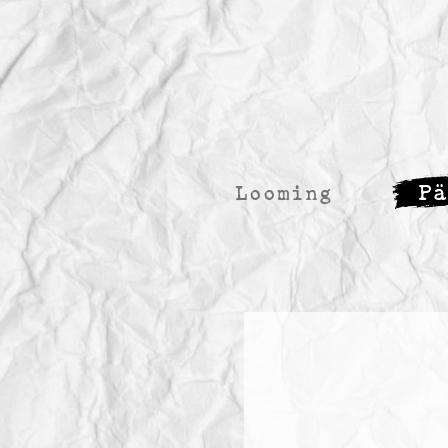
P
Looming