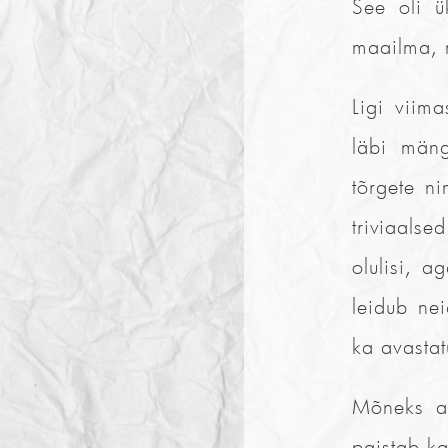
See oli ü
maailma, m
Ligi viim
läbi mäng
tõrgete ni
triviaals
olulisi, a
leidub ne
ka avastat
Mõneks aj
paistab ka