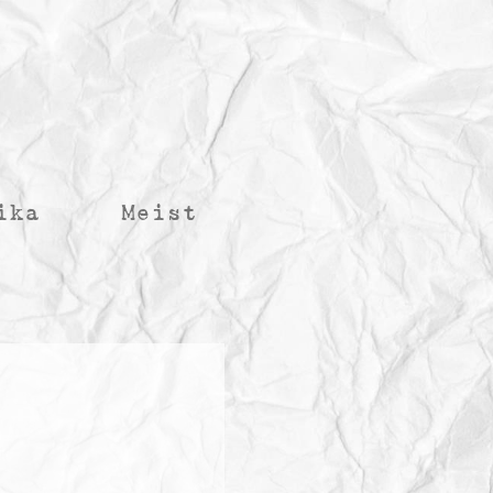
ika
Meist