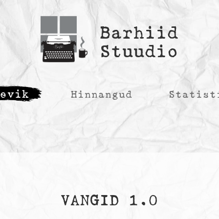
Barhiid
Stuudio
äevik
Hinnangud
Statist
VANGID 1.0