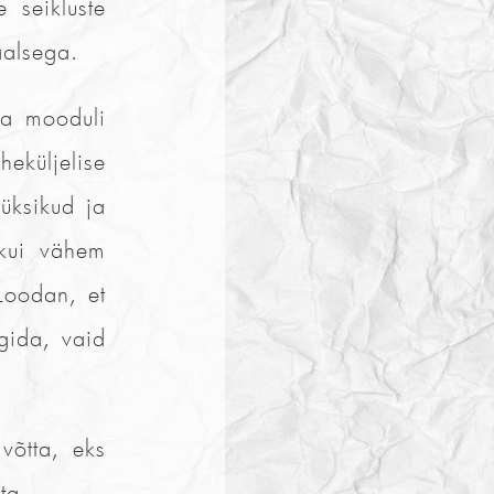
 seikluste
aalsega.
ra mooduli
eküljelise
 üksikud ja
 kui vähem
 Loodan, et
gida, vaid
võtta, eks
ta.