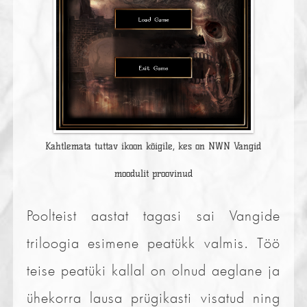
Kahtlemata tuttav ikoon kõigile, kes on NWN Vangid
moodulit proovinud
Poolteist aastat tagasi sai Vangide
triloogia esimene peatükk valmis. Töö
teise peatüki kallal on olnud aeglane ja
ühekorra lausa prügikasti visatud ning