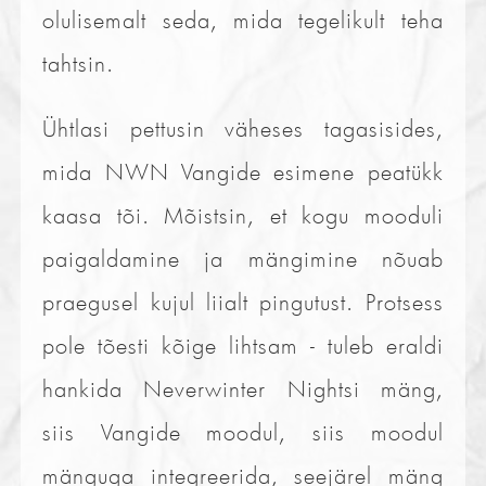
olulisemalt seda, mida tegelikult teha
tahtsin.
Ühtlasi pettusin väheses tagasisides,
mida NWN Vangide esimene peatükk
kaasa tõi. Mõistsin, et kogu mooduli
paigaldamine ja mängimine nõuab
praegusel kujul liialt pingutust. Protsess
pole tõesti kõige lihtsam - tuleb eraldi
hankida Neverwinter Nightsi mäng,
siis Vangide moodul, siis moodul
mänguga integreerida, seejärel mäng