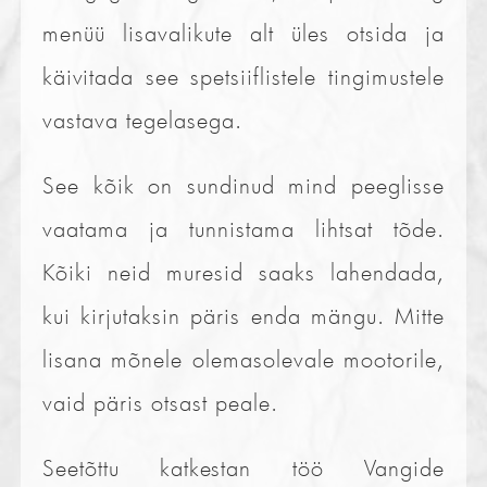
menüü lisavalikute alt üles otsida ja
käivitada see spetsiiflistele tingimustele
vastava tegelasega.
See kõik on sundinud mind peeglisse
vaatama ja tunnistama lihtsat tõde.
Kõiki neid muresid saaks lahendada,
kui kirjutaksin päris enda mängu. Mitte
lisana mõnele olemasolevale mootorile,
vaid päris otsast peale.
Seetõttu katkestan töö Vangide