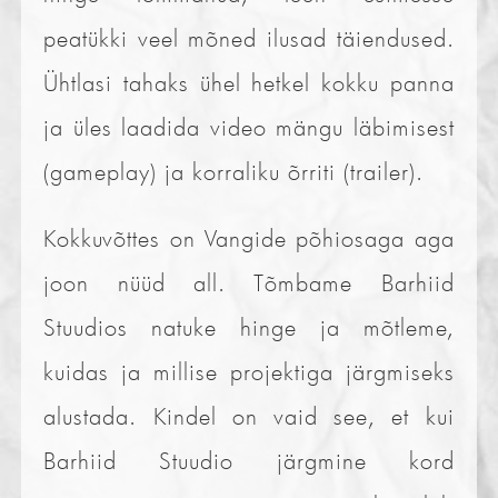
peatükki veel mõned ilusad täiendused.
Ühtlasi tahaks ühel hetkel kokku panna
ja üles laadida video mängu läbimisest
(gameplay) ja korraliku õrriti (trailer).
Kokkuvõttes on Vangide põhiosaga aga
joon nüüd all. Tõmbame Barhiid
Stuudios natuke hinge ja mõtleme,
kuidas ja millise projektiga järgmiseks
alustada. Kindel on vaid see, et kui
Barhiid Stuudio järgmine kord