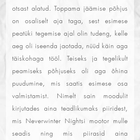
otsast alatud. Toppama jäämise põhjus
on osaliselt aja taga, sest esimese
peatüki tegemise ajal olin tudeng, kelle
aeg oli iseenda jaotada, nüüd käin aga
täiskohaga tööl. Teiseks ja tegelikult
peamiseks põhjuseks oli aga õhina
puudumine, mis saatis esimese osa
valmistamist. Nimelt sain moodulit
kirjutades aina teadlikumaks piiridest,
mis Neverwinter Nightsi mootor mulle
seadis ning mis piirasid aina