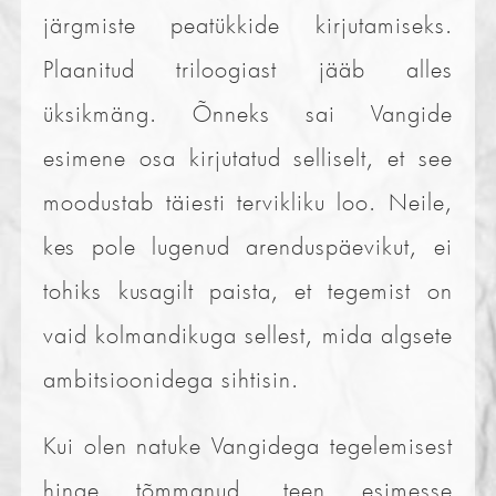
järgmiste peatükkide kirjutamiseks.
Plaanitud triloogiast jääb alles
üksikmäng. Õnneks sai Vangide
esimene osa kirjutatud selliselt, et see
moodustab täiesti tervikliku loo. Neile,
kes pole lugenud arenduspäevikut, ei
tohiks kusagilt paista, et tegemist on
vaid kolmandikuga sellest, mida algsete
ambitsioonidega sihtisin.
Kui olen natuke Vangidega tegelemisest
hinge tõmmanud, teen esimesse