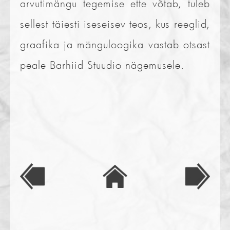
arvutimängu tegemise ette võtab, tuleb
sellest täiesti iseseisev teos, kus reeglid,
graafika ja mänguloogika vastab otsast
peale Barhiid Stuudio nägemusele.