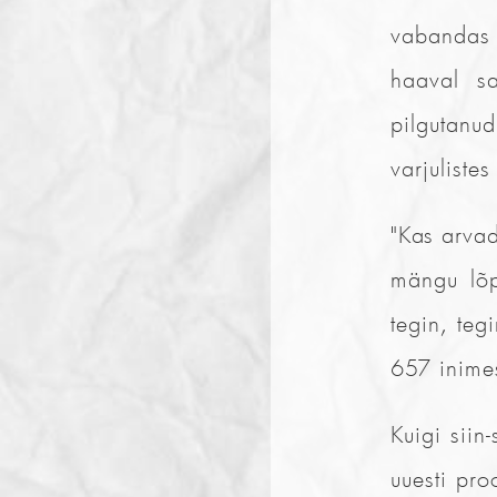
vabandas 
haaval sa
pilgutanu
varjuliste
"Kas arvad
mängu lõp
tegin, teg
657 inimes
Kuigi siin
uuesti pro