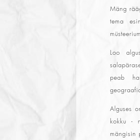
Mäng räägi
tema esim
müsteeriu
Loo algu
salapärase
peab ha
geograafia
Alguses o
kokku - n
mängisin p