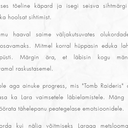
ses tõeline käpard ja isegi seisva sihtmärg
ka hoolsat sihtimist.
mu haaval saime väljakutsuvates olukordad
osavamaks. Mitmel korral hüppasin eduka lah
püsti. Märgin ära, et läbisin kogu mä
vamal raskustasemel.
le aga ainuke progress, mis "Tomb Raideris" a
asa ka Lara vaimsetele läbielamistele. Mäng 
öörata tähelepanu peategelase emotsioonidele.
orda kui nälja võitmiseks Laraga metslooma