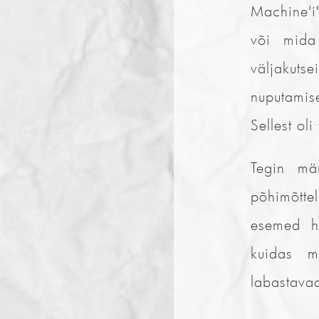
Machine'i
või mida
väljakuts
nuputami
Sellest oli
Tegin mä
põhimõtte
esemed h
kuidas m
labastavad