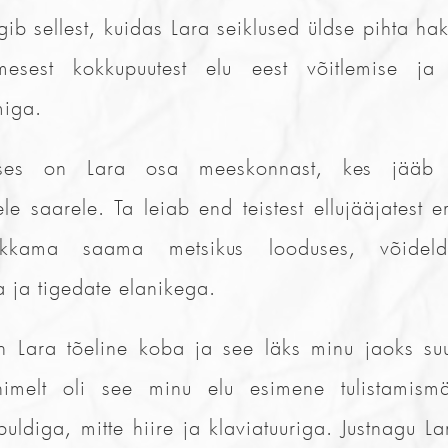
b sellest, kuidas Lara seiklused üldse pihta ha
esest kokkupuutest elu eest võitlemise ja 
miga.
ses on Lara osa meeskonnast, kes jääb 
le saarele. Ta leiab end teistest ellujääjatest er
kkama saama metsikus looduses, võideld
 ja tigedate elanikega.
n Lara tõeline koba ja see läks minu jaoks suu
imelt oli see minu elu esimene tulistamism
uldiga, mitte hiire ja klaviatuuriga. Justnagu La