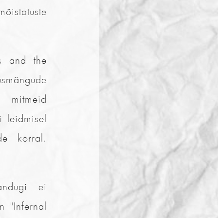
õistatuste
s and the
lusmängude
a mitmeid
i leidmisel
de korral.
andugi ei
 "Infernal