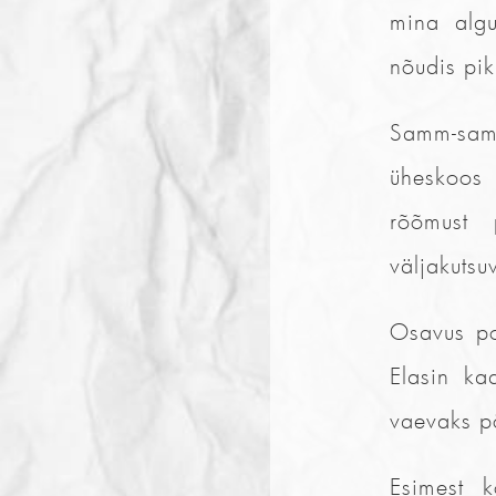
mina algu
nõudis pik
Samm-sam
üheskoos 
rõõmust 
väljakutsu
Osavus po
Elasin ka
vaevaks p
Esimest k