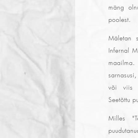
mäng olnu
poolest.
Mäletan s
Infernal 
maailma.
sarnasusi,
või viis 
Seetõttu p
Milles "
puudutanu