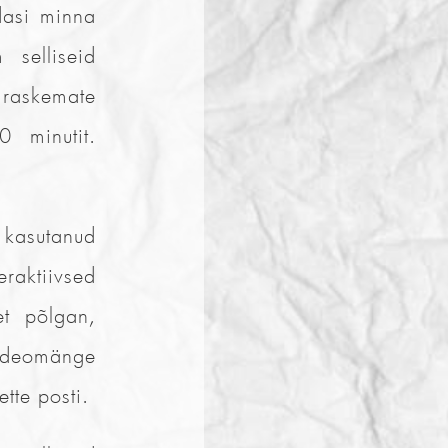
dasi minna
selliseid
 raskemate
 minutit.
kasutanud
raktiivsed
t põlgan,
ideomänge
tte posti.