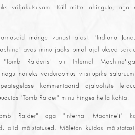
ks väljakutsuvam. Küll mitte lahingute, aga m
arnaseid mänge vanast ajast. "Indiana Jone
Machine" avas minu jaoks omal ajal uksed seik
 "Tomb Raideris" oli Infernal Machine'ig
 nagu näiteks võidurõõmus viisijupike salaruum
peategelase kommentaarid ajalooliste leidu
uudutas "Tomb Raider" minu hinges hella kohta.
Tomb Raider" aga "Infernal Machine'i" k
d, olid mõistatused. Mäletan kuidas mõistatasin