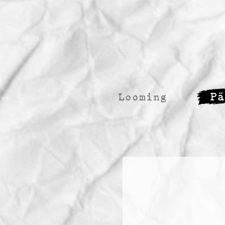
P
Looming