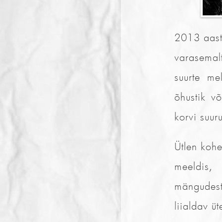
2013 aast
varasemal
suurte me
õhustik v
korvi suur
Ütlen kohe
meeldis, 
mängudest
liialdav üt