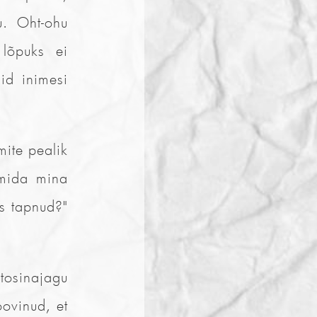
u. Oht-ohu
 lõpuks ei
id inimesi
mite pealik
 mida mina
ks tapnud?"
 tosinajagu
oovinud, et