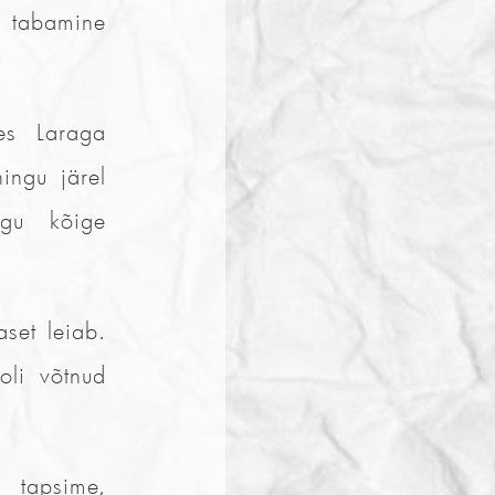
i tabamine
es Laraga
ingu järel
ngu kõige
set leiab.
oli võtnud
 tapsime,