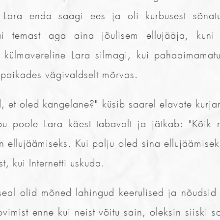
Lara enda saagi ees ja oli kurbusest sõnat
i temast aga aina jõulisem ellujääja, kuni
d külmavereline Lara silmagi, kui pahaaimamatu
s paikades vägivaldselt mõrvas.
, et oled kangelane?" küsib saarel elavate kurja
u poole Lara käest tabavalt ja jätkab: "Kõik
in ellujäämiseks. Kui palju oled sina ellujäämise
t, kui Internetti uskuda.
-seal olid mõned lahingud keerulised ja nõudsid
ovimist enne kui neist võitu sain, oleksin siiski s