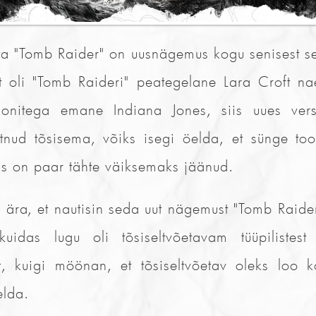
a "Tomb Raider" on uusnägemus kogu senisest see
t oli "Tomb Raideri" peategelane Lara Croft nae
lonitega emane Indiana Jones, siis uues ver
õtnud tõsisema, võiks isegi öelda, et sünge too
us on paar tähte väiksemaks jäänud.
 ära, et nautisin seda uut nägemust "Tomb Raider
kuidas lugu oli tõsiseltvõetavam tüüpilistest
, kuigi möönan, et tõsiseltvõetav oleks loo ko
elda.