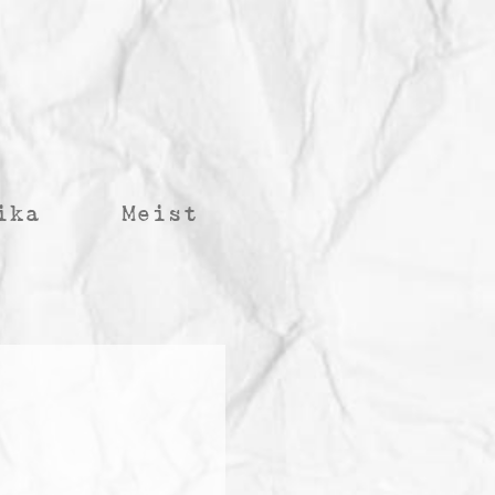
ika
Meist