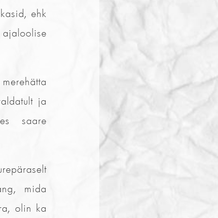
kkasid, ehk
ajaloolise
merehätta
aldatult ja
es saare
repäraselt
äng, mida
ra, olin ka