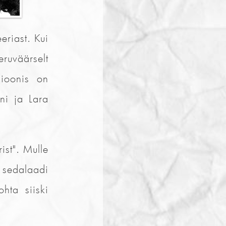
riast. Kui
ruväärselt
sioonis on
ni ja Lara
ist". Mulle
 sedalaadi
hta siiski