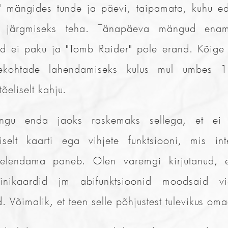
" mängides tunde ja päevi, taipamata, kuhu e
 järgmiseks teha. Tänapäeva mängud enam 
eid ei paku ja "Tomb Raider" pole erand. Kõige
sekohtade lahendamiseks kulus mul umbes 10
 tõeliselt kahju.
ngu enda jaoks raskemaks sellega, et ei 
liselt kaarti ega vihjete funktsiooni, mis inte
elendama paneb. Olen varemgi kirjutanud, e
inikaardid jm abifunktsioonid moodsaid v
. Võimalik, et teen selle põhjustest tulevikus omae