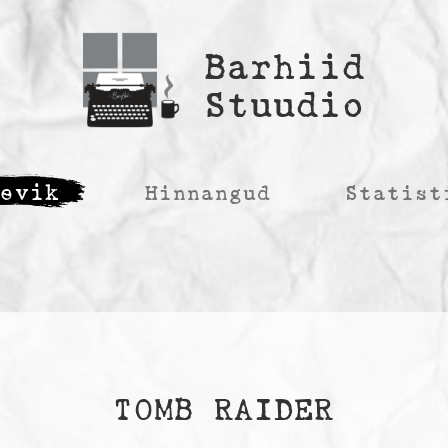
Barhiid
Stuudio
äevik
Hinnangud
Statist
TOMB RAIDER